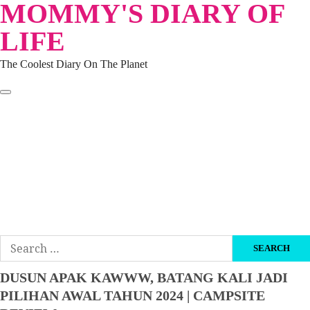
MOMMY'S DIARY OF
Skip
to
LIFE
content
The Coolest Diary On The Planet
HOME
TRAVEL
LIFESTYLE
PARENTING
BEAUTY
KUCING
ABOUT ME
DISCLAIMER
Search
for:
DUSUN APAK KAWWW, BATANG KALI JADI
PILIHAN AWAL TAHUN 2024 | CAMPSITE