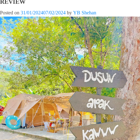
REVIEW
Posted on
31/01/2024
07/02/2024
by
YB Shehan