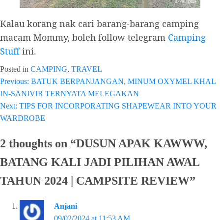
Kalau korang nak cari barang-barang camping
macam Mommy, boleh follow telegram
Camping
Stuff
ini.
Posted in
CAMPING
,
TRAVEL
Previous:
BATUK BERPANJANGAN, MINUM OXYMEL KHAL
Post
IN-SĀNIVIR TERNYATA MELEGAKAN
navigation
Next:
TIPS FOR INCORPORATING SHAPEWEAR INTO YOUR
WARDROBE
2 thoughts on “
DUSUN APAK KAWWW,
BATANG KALI JADI PILIHAN AWAL
TAHUN 2024 | CAMPSITE REVIEW
”
Anjani
09/02/2024 at 11:53 AM