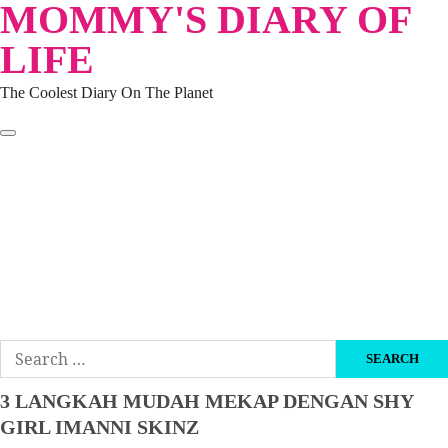
MOMMY'S DIARY OF
Skip
to
LIFE
content
The Coolest Diary On The Planet
HOME
TRAVEL
LIFESTYLE
PARENTING
BEAUTY
KUCING
ABOUT ME
DISCLAIMER
Search
for:
3 LANGKAH MUDAH MEKAP DENGAN SHY
GIRL IMANNI SKINZ