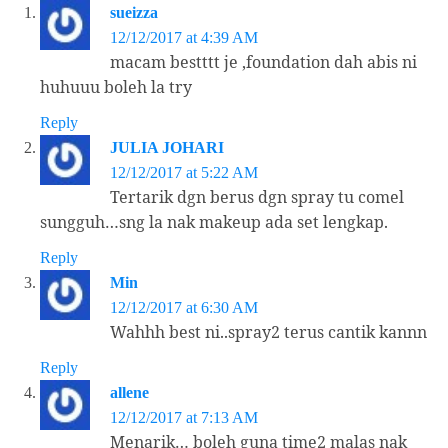
sueizza
12/12/2017 at 4:39 AM
macam bestttt je ,foundation dah abis ni
huhuuu boleh la try
Reply
JULIA JOHARI
12/12/2017 at 5:22 AM
Tertarik dgn berus dgn spray tu comel
sungguh…sng la nak makeup ada set lengkap.
Reply
Min
12/12/2017 at 6:30 AM
Wahhh best ni..spray2 terus cantik kannn
Reply
allene
12/12/2017 at 7:13 AM
Menarik… boleh guna time2 malas nak