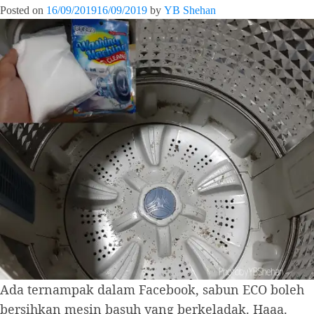
Posted on
16/09/2019
16/09/2019
by
YB Shehan
Ada ternampak dalam Facebook, sabun ECO boleh
bersihkan mesin basuh yang berkeladak. Haaa.