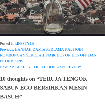
Posted in
LIFESTYLE
Previous:
HANNAH DAMIA PERTAMA KALI JOIN
Post
ROMBONGAN SEKOLAH, NAIK HOP ON HOP OFF DAN
navigation
PETROSAINS
Next:
ZV BEAUTY COLLECTION – MY REVIEW
10 thoughts on “
TERUJA TENGOK
SABUN ECO BERSIHKAN MESIN
BASUH
”