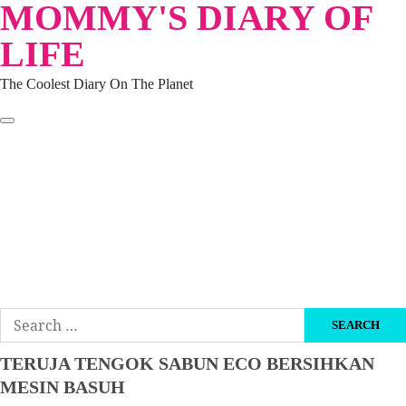
MOMMY'S DIARY OF
Skip
to
LIFE
content
The Coolest Diary On The Planet
HOME
TRAVEL
LIFESTYLE
PARENTING
BEAUTY
KUCING
ABOUT ME
DISCLAIMER
Search
for:
TERUJA TENGOK SABUN ECO BERSIHKAN
MESIN BASUH