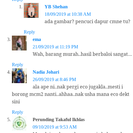
YB Shehan
18/09/2019 at 10:38 AM
ada gambar? pencuci dapur cmne tu?
Reply
ema
21/09/2019 at 11:19 PM
Wah, barang murah..hasil berbaloi sangat…
Reply
Nadia Johari
26/09/2019 at 8:46 PM
ala ape ni..nak pergi eco jugakla..mesti i
borong mcm2 nanti..ahhaa..nak usha mana eco dekt
sini
Reply
Perunding Takaful Ikhlas
09/10/2019 at 9:53 AM