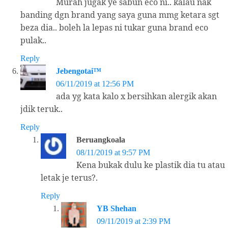
Murah jugak ye sabun eco ni.. kalau nak
banding dgn brand yang saya guna mmg ketara sgt
beza dia.. boleh la lepas ni tukar guna brand eco
pulak..
Reply
Jebengotai™
06/11/2019 at 12:56 PM
ada yg kata kalo x bersihkan alergik akan
jdik teruk..
Reply
Beruangkoala
08/11/2019 at 9:57 PM
Kena bukak dulu ke plastik dia tu atau
letak je terus?.
Reply
YB Shehan
09/11/2019 at 2:39 PM