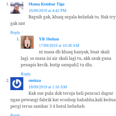
Mama Kembar Tiga
16/09/2019 at 4:42 PM
Baguih gak, kluaq segala keladak tu. Nak try
gak nnt
Reply
YB Shehan
17/09/2019 at 10:38 AM
nt masa dh kluaq banyak, buat skali
lagi. so masa isi air skali lagi tu, akk sauk guna
penapis kecik. kutip sampah2 tu dlu.
Reply
sueizza
18/09/2019 at 1:16 AM
Kak sue pula dok teruja beli pencuci dapur
ngan pewangi fabrik kat ecoshop hahahha,kali kedua
pergi terus sambar 3 4 botol heheheh
Reply