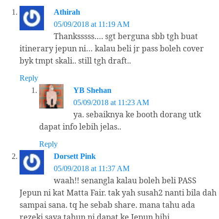
Athirah
05/09/2018 at 11:19 AM
Thanksssss…. sgt berguna sbb tgh buat
itinerary jepun ni… kalau beli jr pass boleh cover
byk tmpt skali.. still tgh draft..
Reply
YB Shehan
05/09/2018 at 11:23 AM
ya. sebaiknya ke booth dorang utk
dapat info lebih jelas..
Reply
Dorsett Pink
05/09/2018 at 11:37 AM
waah!! senangla kalau boleh beli PASS
Jepun ni kat Matta Fair. tak yah susah2 nanti bila dah
sampai sana. tq he sebab share. mana tahu ada
rezeki saya tahun ni dapat ke Jepun.hihi