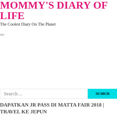
MOMMY'S DIARY OF
Skip
to
LIFE
content
The Coolest Diary On The Planet
HOME
TRAVEL
LIFESTYLE
PARENTING
BEAUTY
KUCING
ABOUT ME
DISCLAIMER
Search
for:
DAPATKAN JR PASS DI MATTA FAIR 2018 |
TRAVEL KE JEPUN