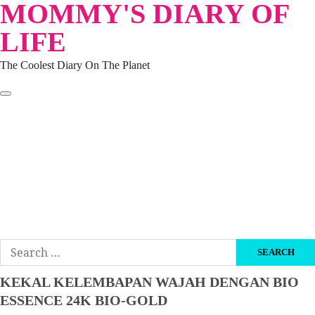
MOMMY'S DIARY OF
Skip
to
LIFE
content
The Coolest Diary On The Planet
HOME
TRAVEL
LIFESTYLE
PARENTING
BEAUTY
KUCING
ABOUT ME
DISCLAIMER
Search
for:
KEKAL KELEMBAPAN WAJAH DENGAN BIO
ESSENCE 24K BIO-GOLD