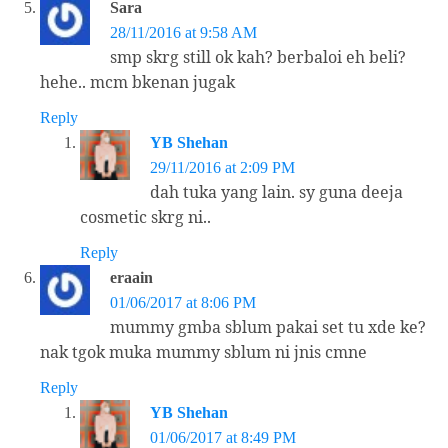
Sara
28/11/2016 at 9:58 AM
smp skrg still ok kah? berbaloi eh beli?
hehe.. mcm bkenan jugak
Reply
YB Shehan
29/11/2016 at 2:09 PM
dah tuka yang lain. sy guna deeja
cosmetic skrg ni..
Reply
eraain
01/06/2017 at 8:06 PM
mummy gmba sblum pakai set tu xde ke?
nak tgok muka mummy sblum ni jnis cmne
Reply
YB Shehan
01/06/2017 at 8:49 PM