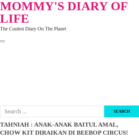
MOMMY'S DIARY OF
Skip
to
LIFE
content
The Coolest Diary On The Planet
HOME
TRAVEL
LIFESTYLE
PARENTING
BEAUTY
KUCING
ABOUT ME
DISCLAIMER
Search
for:
TAHNIAH : ANAK-ANAK BAITUL AMAL,
CHOW KIT DIRAIKAN DI BEEBOP CIRCUS!