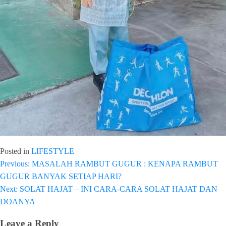
Posted in
LIFESTYLE
Previous:
MASALAH RAMBUT GUGUR : KENAPA RAMBUT
Post
GUGUR BANYAK SETIAP HARI?
navigation
Next:
SOLAT HAJAT – INI CARA-CARA SOLAT HAJAT DAN
DOANYA
Leave a Reply