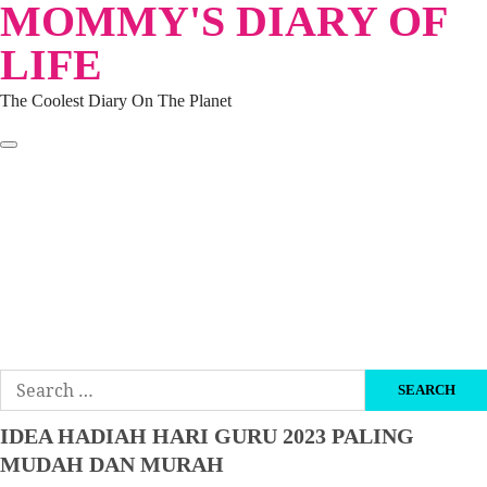
MOMMY'S DIARY OF
Skip
to
LIFE
content
The Coolest Diary On The Planet
HOME
TRAVEL
LIFESTYLE
PARENTING
BEAUTY
KUCING
ABOUT ME
DISCLAIMER
Search
for:
IDEA HADIAH HARI GURU 2023 PALING
MUDAH DAN MURAH