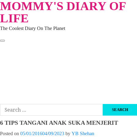
MOMMY'S DIARY OF
Skip
to
LIFE
content
The Coolest Diary On The Planet
HOME
TRAVEL
LIFESTYLE
PARENTING
BEAUTY
KUCING
ABOUT ME
DISCLAIMER
Search
for:
6 TIPS TANGANI ANAK SUKA MENJERIT
Posted on
05/01/2016
04/09/2023
by
YB Shehan