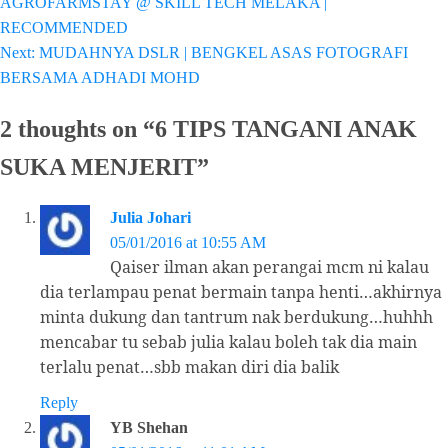
AGROFARMSTAY @ SKILL TECH MELAKA |
navigation
RECOMMENDED
Next:
MUDAHNYA DSLR | BENGKEL ASAS FOTOGRAFI
BERSAMA ADHADI MOHD
2 thoughts on “
6 TIPS TANGANI ANAK
SUKA MENJERIT
”
Julia Johari
05/01/2016 at 10:55 AM
Qaiser ilman akan perangai mcm ni kalau
dia terlampau penat bermain tanpa henti…akhirnya
minta dukung dan tantrum nak berdukung…huhhh
mencabar tu sebab julia kalau boleh tak dia main
terlalu penat…sbb makan diri dia balik
Reply
YB Shehan