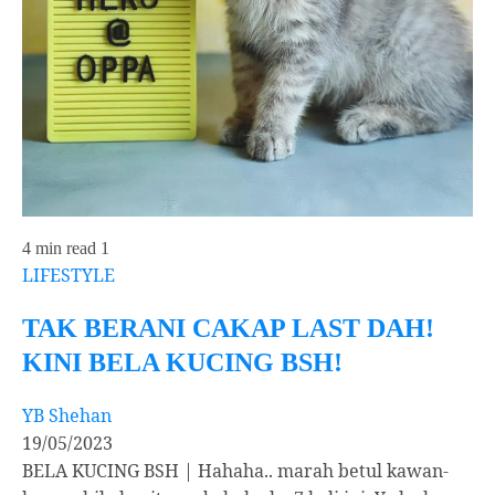
4 min read
1
LIFESTYLE
TAK BERANI CAKAP LAST DAH!
KINI BELA KUCING BSH!
YB Shehan
19/05/2023
BELA KUCING BSH | Hahaha.. marah betul kawan-