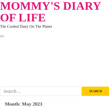
MOMMY'S DIARY
Skip
to
OF LIFE
content
The Coolest Diary On The Planet
HOME
TRAVEL
LIFESTYLE
PARENTING
BEAUTY
KUCING
ABOUT ME
DISCLAIMER
Search
for:
Month:
May 2023