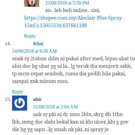
23/08/2018 at 5:39 PM
sis.. leh beli online.. sini.
https://shopee.com.my/Aloclair-Plus-Spray-
15ml-i.15055234.637661188
Reply
Khai
24/08/2018 at 9:20 AM
anak sy 2tahun sblm ni pakai after med, lepas ubat tu
abis doc bg ubat yg ni la.. lg teruk dia menjerit sakit,
tp mcm cepat sembuh, cuma dia pedih bila pakai,
sampai xnk minum susu.
Reply
abir
31/08/2018 at 2:04 AM
ank sy pki ni dr umo 2bln..skrg dh 1thn
lbh..mmg doc slalu bekal kan ni klu ulcer..klu g gov
die bg yg sapu ..lg susah nk pki..ni spray je