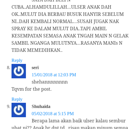
CUBA..ALHAMDULILLAH…ULSER ANAK DAH
OK..MULUT DIA BERBAU BUSUK HANYIR SEBELUM
NI..DAH KEMBALI NORMAL…SUSAH JUGAK NAK
SPRAY KE DALAM MULUT DIA..TAPI AMBIL
KESEMPATAN SEMASA ANAK TNGAH MAIN N GELAK
SAMBIL NGANGA MULUTNYA…RASANYA MANIs N
TIDAK MEMEDIHKAN..
Reply
seri
15/01/2018 at 12:03 PM
shehannnnnnnn
Tqvm for the post.
Reply
Shuhaida
05/02/2018 at 5:15 PM
Berapa lama akan baik ulser kalau sembur
ubat ni?? Anak br dpt td.. risau makan minum semua