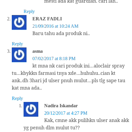
mesti ada kat guardian. cari lah..
Reply
ERAZ FADLI
21/09/2016 at 10:24 AM
Baru tahu ada produk ni..
Reply
asma
07/02/2017 at 8:18 PM
kt mna nk cari produk ini…aloclair spray
tu…kbykkn farmasi tnya xde…huhuhu..cian kt
ank..dh 3hari jd ulser pnuh mulut…pls tlg sape tau
kat mna ada..
Reply
Nadira Iskandar
20/12/2017 at 4:27 PM
Kak, cmne akk pulihkn ulser anak akk
yg penuh dlm mulut tu??