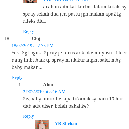
arahan ada kat kertas dalam kotak. sy
spray sekali dua jer. pastu jgn makan apa2 lg.
rileks dlu..
Reply
Ckg
18/02/2019 at 2:33 PM
Yes.. Sgt bgus.. Spray je terus ank bke mnyusu.. Ulcer
mmg lmbt baik tp spray ni nk kurangkn sakit n bg
baby makan…
Reply
Ainn
27/03/2019 at 8:16 AM
Sis,baby umur berapa tu?anak sy baru 13 hari
dah ada ulser..boleh pakai ke?
Reply
YB Shehan