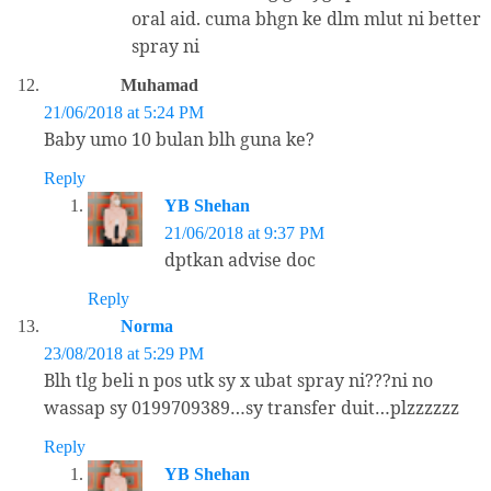
oral aid. cuma bhgn ke dlm mlut ni better
spray ni
Muhamad
21/06/2018 at 5:24 PM
Baby umo 10 bulan blh guna ke?
Reply
YB Shehan
21/06/2018 at 9:37 PM
dptkan advise doc
Reply
Norma
23/08/2018 at 5:29 PM
Blh tlg beli n pos utk sy x ubat spray ni???ni no
wassap sy 0199709389…sy transfer duit…plzzzzzz
Reply
YB Shehan