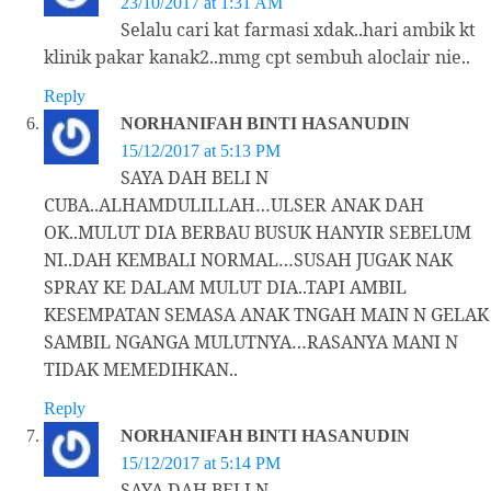
23/10/2017 at 1:31 AM
Selalu cari kat farmasi xdak..hari ambik kt
klinik pakar kanak2..mmg cpt sembuh aloclair nie..
Reply
NORHANIFAH BINTI HASANUDIN
15/12/2017 at 5:13 PM
SAYA DAH BELI N
CUBA..ALHAMDULILLAH…ULSER ANAK DAH
OK..MULUT DIA BERBAU BUSUK HANYIR SEBELUM
NI..DAH KEMBALI NORMAL…SUSAH JUGAK NAK
SPRAY KE DALAM MULUT DIA..TAPI AMBIL
KESEMPATAN SEMASA ANAK TNGAH MAIN N GELAK
SAMBIL NGANGA MULUTNYA…RASANYA MANI N
TIDAK MEMEDIHKAN..
Reply
NORHANIFAH BINTI HASANUDIN
15/12/2017 at 5:14 PM
SAYA DAH BELI N