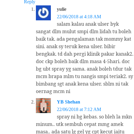
Reply
yulie
22/06/2018 at 4:18 AM
salam kalau anak ulser byk
sangat dlm mulut smpi dlm lidah tu boleh
baik tak. ada pengalaman tak mommy kat
sini. anak sy teruk kena ulser. bibir
bengkak. td dah pergi klinik pakar kanak2.
doc ckp boleh baik dlm masa 4-5hari. doc
bg ubt spray yg sama. anak boleh tdur tak
mcm brapa mlm tu nangis smpi teriak2. sy
bimbang sgt anak kena ulser. sblm ni tak
oernag mcm ni
YB Shehan
22/06/2018 at 7:12 AM
spray ni bg kebas. so bleh la mkn
minum.. utk sembuh cepat mmg amek
masa.. ada satu lg gel yg cpt kecut iaitu