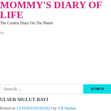
MOMMY'S DIARY OF
Skip
to
LIFE
content
The Coolest Diary On The Planet
HOME
TRAVEL
LIFESTYLE
PARENTING
BEAUTY
KUCING
ABOUT ME
DISCLAIMER
Search
for:
ULSER MULUT BAYI
Posted on
13/10/2011
03/10/2023
by
YB Shehan