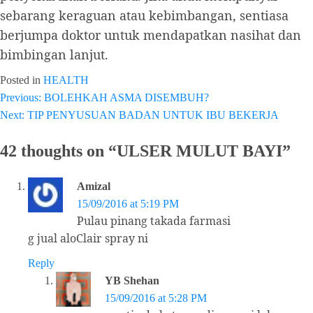
sebarang keraguan atau kebimbangan, sentiasa
berjumpa doktor untuk mendapatkan nasihat dan
bimbingan lanjut.
Posted in
HEALTH
Previous:
BOLEHKAH ASMA DISEMBUH?
Post
Next:
TIP PENYUSUAN BADAN UNTUK IBU BEKERJA
navigation
42 thoughts on “
ULSER MULUT BAYI
”
Amizal
15/09/2016 at 5:19 PM
Pulau pinang takada farmasi
g jual aloClair spray ni
Reply
YB Shehan
15/09/2016 at 5:28 PM