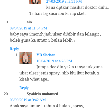
27/03/2019 at 3:51 PM
kena dptkan nasihat doktor dulu..
13 hari bg susu ibu kerap sket,,
ain
09/04/2019 at 11:54 PM
baby saya 5month jadi ulser dibibir dan lelangit ,
boleh guna ka umur 5 bulan lebih ?
Reply
YB Shehan
10/04/2019 at 4:28 PM
Jumpa doc dlu ya? n tanya utk guna
ubat ulser jenis spray.. sbb klu ikut kotak, x
kisah what age..
Reply
Syakirin mohamed
03/09/2019 at 9:42 AM
Anak saya umur 1 tahun 4 bulan , spray,