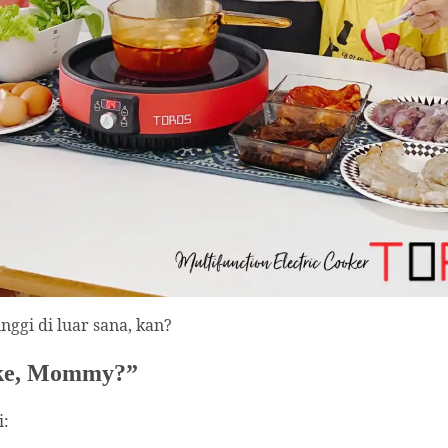
nggi di luar sana, kan?
i ke, Mommy?”
i: