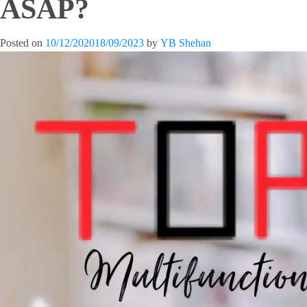
ASAP?
Posted on
10/12/2020
18/09/2023
by
YB Shehan