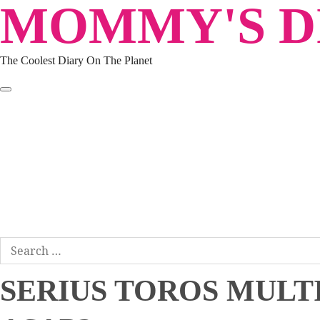
MOMMY'S DI
Skip
to
content
The Coolest Diary On The Planet
HOME
TRAVEL
LIFESTYLE
PARENTING
BEAUTY
KUCING
ABOUT ME
DISCLAIMER
Search
for:
SERIUS TOROS MULT