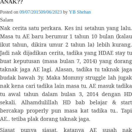
ANAK??
Posted on
09/07/2015
09/06/2023
by
YB Shehan
Salam
Nak cerita satu perkara. Kes ini setahun yang lalu.
Masa tu AE baru berumur 1 tahun 10 bulan (kalau
ikut tahun, dikira umur 2 tahun la) lebih kurang.
Jadi nak dijadikan cerita, tadika yang HDAE stay tu
buat keputusan (masa bulan 7, 2014) yang dorang
taknak jaga AE lagi. Alasan, tadika tu taknak jaga
budak bawah 3y. Maka Mommy struggle lah jugak
nak kena cari tadika lain masa tu. AE masuk tadika
tu awal tahun dalam bulan 3, 2014 dengan HD
sekali. Alhamdulillah HD bab belajar & start
bercakap properly pun masa kat tadika tu.. Tapi
AE.. tetiba plak dorang taknak jaga.
Siasat punya siasat, katanya AE susah nak