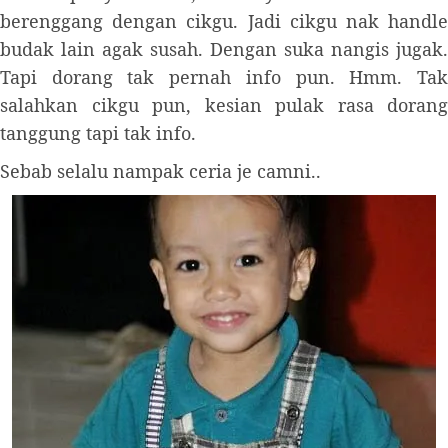
berenggang dengan cikgu. Jadi cikgu nak handle
budak lain agak susah. Dengan suka nangis jugak.
Tapi dorang tak pernah info pun. Hmm. Tak
salahkan cikgu pun, kesian pulak rasa dorang
tanggung tapi tak info.
Sebab selalu nampak ceria je camni..