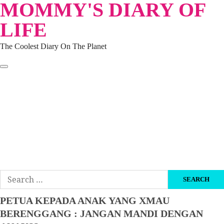
MOMMY'S DIARY OF
Skip
to
LIFE
content
The Coolest Diary On The Planet
HOME
TRAVEL
LIFESTYLE
PARENTING
BEAUTY
KUCING
ABOUT ME
DISCLAIMER
Search
for:
PETUA KEPADA ANAK YANG XMAU
BERENGGANG : JANGAN MANDI DENGAN