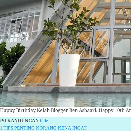
Happy Birthday Kelab Blogger Ben Ashaari. Happy 10th Ann
ISI KANDUNGAN
hide
1
TIPS PENTING KORANG KENA INGAT