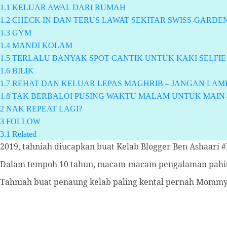
1.1
KELUAR AWAL DARI RUMAH
1.2
CHECK IN DAN TERUS LAWAT SEKITAR SWISS-GARDE
1.3
GYM
1.4
MANDI KOLAM
1.5
TERLALU BANYAK SPOT CANTIK UNTUK KAKI SELFIE
1.6
BILIK
1.7
REHAT DAN KELUAR LEPAS MAGHRIB – JANGAN LAM
1.8
TAK BERBALOI PUSING WAKTU MALAM UNTUK MAIN
2
NAK REPEAT LAGI?
3
FOLLOW
3.1
Related
2019, tahniah diucapkan buat Kelab Blogger Ben Ashaari
Dalam tempoh 10 tahun, macam-macam pengalaman pahi
Tahniah buat penaung kelab paling kental pernah Mommy 