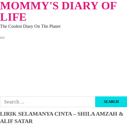
MOMMY'S DIARY OF
Skip
to
LIFE
content
The Coolest Diary On The Planet
HOME
TRAVEL
LIFESTYLE
PARENTING
BEAUTY
KUCING
ABOUT ME
DISCLAIMER
Search
for:
LIRIK SELAMANYA CINTA – SHILA AMZAH &
ALIF SATAR