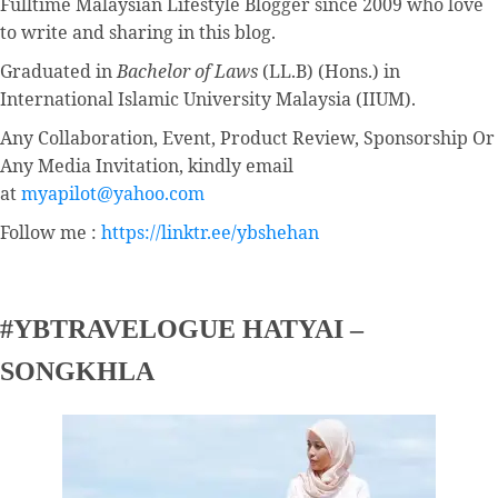
Fulltime
Malaysian Lifestyle Blogger
since 2009 who love
to write and sharing in this blog.
Graduated in
Bachelor of Laws
(LL.B) (Hons.) in
International Islamic University Malaysia (IIUM).
Any Collaboration, Event, Product Review, Sponsorship Or
Any Media Invitation, kindly email
at
myapilot@yahoo.com
Follow me :
https://linktr.ee/ybshehan
#YBTRAVELOGUE HATYAI –
SONGKHLA