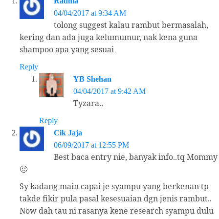
Radhia
04/04/2017 at 9:34 AM
tolong suggest kalau rambut bermasalah,
kering dan ada juga kelumumur, nak kena guna
shampoo apa yang sesuai
Reply
YB Shehan
04/04/2017 at 9:42 AM
Tyzara..
Reply
Cik Jaja
06/09/2017 at 12:55 PM
Best baca entry nie, banyak info..tq Mommy
🙂
Sy kadang main capai je syampu yang berkenan tp
takde fikir pula pasal kesesuaian dgn jenis rambut..
Now dah tau ni rasanya kene research syampu dulu