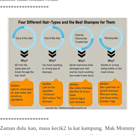
******************
******************
Zaman dulu kan, masa kecik2 la kat kampung. Mak Mommy