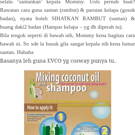
selalu ‘santankan’ kepala Mommy. Uols pernah buat?
Rawatan cara guna santan (rambut) & parutan kelapa (gosok
badan), nyata boleh SIHATKAN RAMBUT (santan) &
buang daki2 badan (Hampas kelapa – yg dh diperah tu).
Bila tengok seperti di bawah nih, Mommy kena bagitau cara
bawah ni. So xde la busuk gila sangat kepala nih kena lumur
santan. Hahaha
Rasanya leh guna EVCO yg cosway punya tu..