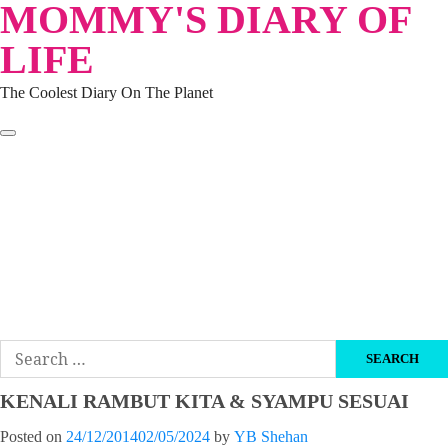
MOMMY'S DIARY OF
Skip
to
LIFE
content
The Coolest Diary On The Planet
HOME
TRAVEL
LIFESTYLE
PARENTING
BEAUTY
KUCING
ABOUT ME
DISCLAIMER
Search
for:
KENALI RAMBUT KITA & SYAMPU SESUAI
Posted on
24/12/2014
02/05/2024
by
YB Shehan