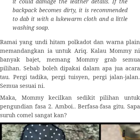
it could damage the leather details. If the
backpack becomes dirty, it is recommended
to dab it with a lukewarm cloth and a little
washing soap.
Ramai yang undi hitam polkadot dan warna plain
memandangkan ia untuk Ariq. Kalau Mommy ni
banyak bajet, memang Mommy grab semua
pilihan. Sebab boleh dipakai dalam apa jua acara
tau. Pergi tadika, pergi tuisyen, pergi jalan-jalan.
Semua sesuai ni.
Maka, Mommy kecilkan sedikit pilihan untuk
pengundian fasa 2. Amboi.. Berfasa-fasa gitu. Sapa
suruh comel sangat kan?