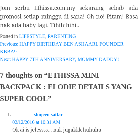
Jom serbu Ethissa.com.my sekarang sebab ada
promosi setiap minggu di sana! Oh no! Pitam! Rasa
nak ada baby lagi. Tihihihihi..
Posted in
LIFESTYLE
,
PARENTING
Previous:
HAPPY BIRTHDAY BEN ASHAARI, FOUNDER
Post
KBBA9
navigation
Next:
HAPPY 7TH ANNIVERSARY, MOMMY DADDY!
7 thoughts on “
ETHISSA MINI
BACKPACK : ELODIE DETAILS YANG
SUPER COOL
”
shiqeen sattar
02/12/2016 at 10:31 AM
Ok ai is jelessss… nak jugakkk huhuhu