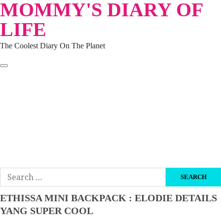
MOMMY'S DIARY OF
Skip
to
LIFE
content
The Coolest Diary On The Planet
HOME
TRAVEL
LIFESTYLE
PARENTING
BEAUTY
KUCING
ABOUT ME
DISCLAIMER
Search
for:
ETHISSA MINI BACKPACK : ELODIE DETAILS
YANG SUPER COOL