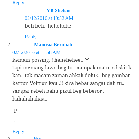
Reply
YB Shehan
02/12/2016 at 10:32 AM
beli beli.. hehehehe
Reply
Manusia Berubah
02/12/2016 at 11:58 AM
kemain possing..! hehehehee.. 🙂
tapi memang lawo beg tu.. nampak matured skit la
kan.. tak macam zaman ahkak dolu2.. beg gambar
kartun Voltron kau..!! kira hebat sangat dah tu..
sampai rebeh bahu pikul beg bebesor..
hahahahahaa..
:p
…
Reply