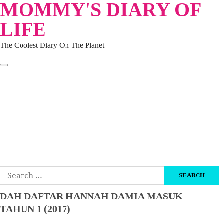
MOMMY'S DIARY OF
Skip
to
LIFE
content
The Coolest Diary On The Planet
HOME
TRAVEL
LIFESTYLE
PARENTING
BEAUTY
KUCING
ABOUT ME
DISCLAIMER
Search
for:
DAH DAFTAR HANNAH DAMIA MASUK
TAHUN 1 (2017)