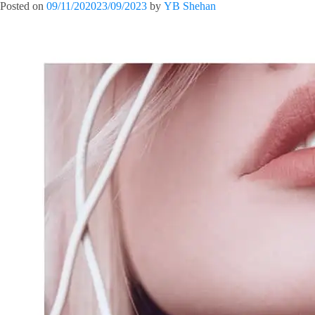
Posted on
09/11/2020
23/09/2023
by
YB Shehan