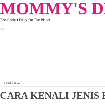
MOMMY'S DI
Skip
to
content
The Coolest Diary On The Planet
HOME
TRAVEL
LIFESTYLE
PARENTING
BEAUTY
KUCING
ABOUT ME
DISCLAIMER
Search
for:
CARA KENALI JENIS 