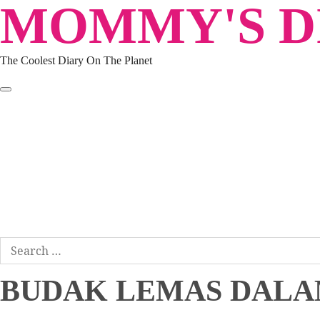
MOMMY'S DI
Skip
to
content
The Coolest Diary On The Planet
HOME
TRAVEL
LIFESTYLE
PARENTING
BEAUTY
KUCING
ABOUT ME
DISCLAIMER
Search
for:
BUDAK LEMAS DALA