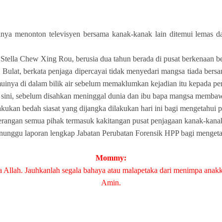
nonton televisyen bersama kanak-kanak lain ditemui lemas dalam 
a, Stella Chew Xing Rou, berusia dua tahun berada di pusat berkenaan 
ulat, berkata penjaga dipercayai tidak menyedari mangsa tiada bersa
emuinya di dalam bilik air sebelum memaklumkan kejadian itu kepada p
di sini, sebelum disahkan meninggal dunia dan ibu bapa mangsa memba
kukan bedah siasat yang dijangka dilakukan hari ini bagi mengetahui 
terangan semua pihak termasuk kakitangan pusat penjagaan kanak-kanak
unggu laporan lengkap Jabatan Perubatan Forensik HPP bagi mengetah
Mommy:
 Allah. Jauhkanlah segala bahaya atau malapetaka dari menimpa anak
Amin.