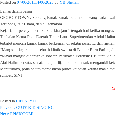
Posted on
07/06/2011
14/06/2023
by
YB Shehan
Lemas dalam besen
GEORGETOWN: Seorang kanak-kanak perempuan yang pada awalnya me
Terubong, Air Hitam, di sini, semalam.
Kejadian dipercayai berlaku kira-kira jam 1 tengah hari ketika mangs
Timbalan Ketua Polis Daerah Timur Laut, Superintendan Abdul Halim B
terbabit mencari kanak-kanak berkenaan di sekitar pusat itu dan men
“Mangsa dikejarkan ke sebuah klinik swasta di Bandar Baru Farlim, 
“Mayat mangsa dihantar ke Jabatan Perubatan Forensik HPP untuk dila
Abd Halim berkata, siasatan lanjut dijalankan termasuk mengambil ke
Menurutnya, polis belum memastikan punca kejadian kerana masih men
sumber: SINI
Ya
Posted in
LIFESTYLE
Post
Previous:
CUTE KID SINGING
Next:
EPISIOTOMI