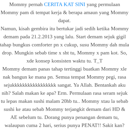
Mommy pernah
CERITA KAT SINI
yang permulaan
Mommy pam di tempat kerja & berapa amaun yang Mommy
dapat.
Namun, kisah gembira itu bertukar jadi sedih ketika Mommy
demam pada 21.2.2013 yang lalu. Start demam sejuk gigil
tahap bungkus comforter pn x cukup, susu Mommy dah mula
drop. Mungkin sebab time x sht tu, Mommy x pam kot. So,
xde konsep konsisten waktu tu. T_T
Mommy demam panas tahap tertinggi buatkan Mommy xle
nak bangun ke mana pn. Semua tempat Mommy pegi, rasa
sejukkkkkkkkkkkkkkkkk sangat. Ya Allah. Bentankah aku
nih? Salah makan ke apa? Erm. Permulaan rasa seram sejuk
tu lepas makan sushi malam 20hb tu.. Mommy xtau la sebab
sushi ke atau sebab Mommy terjangkit demam dari HD &
AE sebelum tu. Dorang punya penangan demam tu,
walaupun cuma 2 hari, serius punya PENAT!! Sakit kan?