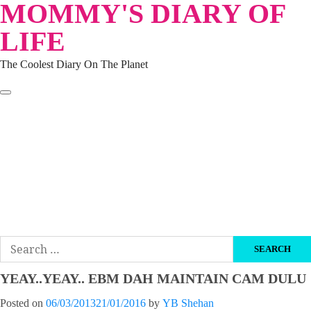
MOMMY'S DIARY OF
Skip
to
LIFE
content
The Coolest Diary On The Planet
HOME
TRAVEL
LIFESTYLE
PARENTING
BEAUTY
KUCING
ABOUT ME
DISCLAIMER
Search
for:
YEAY..YEAY.. EBM DAH MAINTAIN CAM DULU
Posted on
06/03/2013
21/01/2016
by
YB Shehan