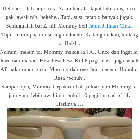
Hehehe.. Hati hepi trus. Nasib baik la dapat laki yang mcm
pak lawak nih. hehehe.. Tapi. susu tetap x banyak jugak.
Sehinggalah baru2 nih Mommy beli
Jamu Jalinan Cinta
.
Tapi, keterlupaan tu sering melanda. Kadang makan, kadang
x. Haish..
Namun, malam td, Mommy makan la JJC. Once dah ingat la,
baru nak makan. Hew hew hew. Kul 6 pagi masa tjaga sebab
AE nak minum susu, Mommy dah rasa lain macam. Huhuhu.
Rasa ‘penuh’.
Sampai opis, Mommy terpaksa ubah jadual pam Mommy ke
jam yang lebih awal iaitu pukul 10 pagi instead of 11.
Hasilnya….