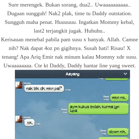
Sure merengek. Bukan sorang, dua2.. Uwaaaaaaaaaa..
Dugaan sungguh! Nak2 plak, time tu Daddy outstation.
Sungguh maha penat. Huuuuuu. Ingatkan Mommy kebal,
last2 terjangkit jugak. Huhuhu..
Kerisauan menebal pabila pam susu x banyak. Allah. Camne
nih? Nak dapat 4oz pn gigihnya. Susah hati! Risau! X
tenang! Apa Ariq Emir nak minum kalau Mommy xde susu.
Uwaaaaaaaa. Cte kt Daddy, Daddy hantar line yang sweet.