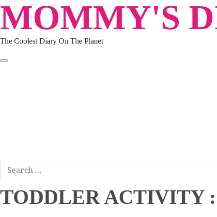
MOMMY'S DI
Skip
to
content
The Coolest Diary On The Planet
HOME
TRAVEL
LIFESTYLE
PARENTING
BEAUTY
KUCING
ABOUT ME
DISCLAIMER
Search
for:
TODDLER ACTIVITY :