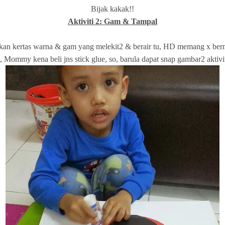
Bijak kakak!!
Aktiviti 2: Gam & Tampal
 kertas warna & gam yang melekit2 & berair tu, HD memang x bermina
, Mommy kena beli jns stick glue, so, barula dapat snap gambar2 aktivi