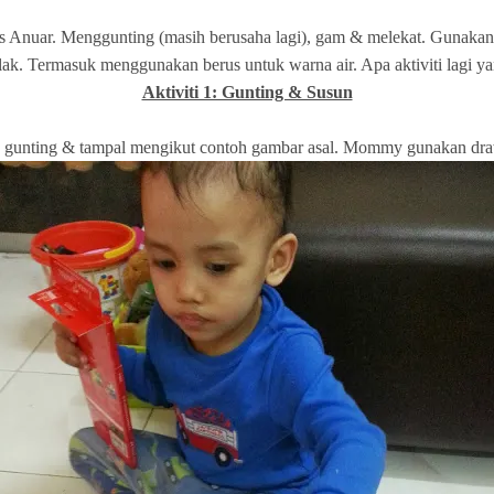
s Anuar . Menggunting (masih berusaha lagi), gam & melekat. Gunakan
ulak. Termasuk menggunakan berus untuk warna air. Apa aktiviti lagi y
Aktiviti 1: Gunting & Susun
unting & tampal mengikut contoh gambar asal. Mommy gunakan drawin