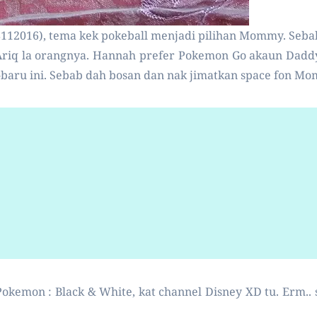
28112016), tema kek pokeball menjadi pilihan Mommy. Seba
iq la orangnya. Hannah prefer Pokemon Go akaun Daddy p
-baru ini. Sebab dah bosan dan nak jimatkan space fon Mo
kemon : Black & White, kat channel Disney XD tu. Erm.. se