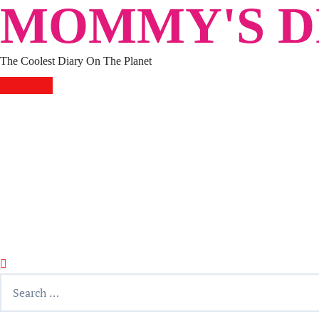
MOMMY'S DI
Skip
to
content
The Coolest Diary On The Planet
HOME
TRAVEL
LIFESTYLE
PARENTING
BEAUTY
KUCING
ABOUT ME
DISCLAIMER
Search
for: