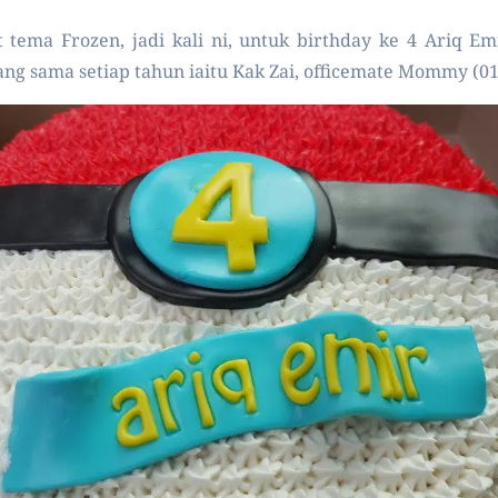
tema Frozen, jadi kali ni, untuk birthday ke 4 Ariq E
ng sama setiap tahun iaitu Kak Zai, officemate Mommy (0