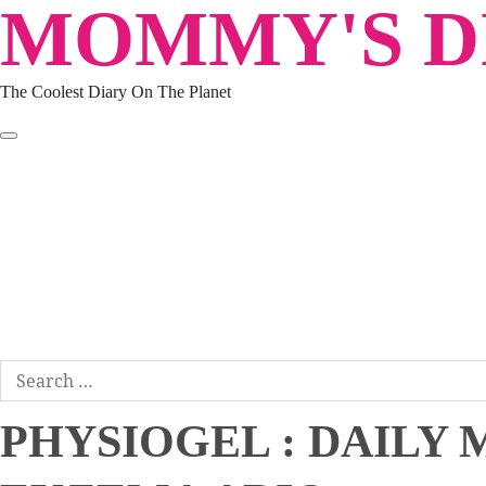
MOMMY'S DI
Skip
to
content
The Coolest Diary On The Planet
HOME
TRAVEL
LIFESTYLE
PARENTING
BEAUTY
KUCING
ABOUT ME
DISCLAIMER
Search
for:
PHYSIOGEL : DAILY