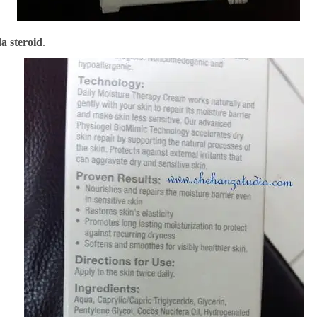
da steroid
.