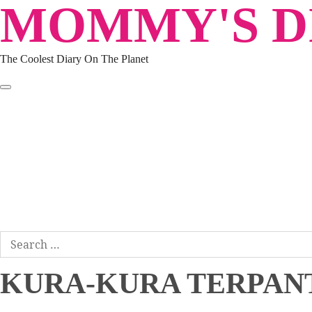
MOMMY'S DI
Skip
to
content
The Coolest Diary On The Planet
HOME
TRAVEL
LIFESTYLE
PARENTING
BEAUTY
KUCING
ABOUT ME
DISCLAIMER
Search
for:
KURA-KURA TERPANT