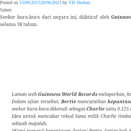
Posted on
15/09/2015
20/06/2023
by
YB Shehan
Salam
Seekor kura-kura dari negara ini, diiktiraf oleh
Guinnes
selama 38 tahun.
Laman web
Guinness World Records
melaporkan, kur
Dalam ujian tersebut,
Bertie
mencatatkan
kepantasa
seekor kura-kura dikenali sebagai
Charlie
iaitu 0.125 
Idea untuk mencabar rekod lama milik Charlie timbu
sebuah majalah.
“Kami menguji kepantasan ‘­larian’ Bertie. Setiap kal