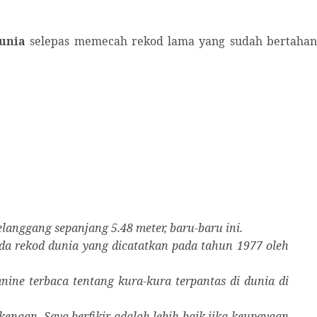
dunia
selepas memecah rekod lama yang sudah bertaha
elanggang sepanjang 5.48 meter, baru-baru ini.
ada rekod dunia yang dicatatkan pada tahun 1977 oleh
Janine terbaca tentang kura-kura terpantas di dunia di
kenaan. Saya berfikir adalah lebih baik jika keupayaan