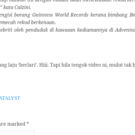
” kata Calzini.
engisi borang Guinness World Records kerana bimbang B
emecah rekod berkenaan.
elebriti oleh penduduk di kawasan kediamannya di Advent
laju ‘berlari’. Hiii. Tapi bila tengok video ni, mulut tak
ATALYST
 are marked
*