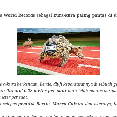
s World Records
sebagai
kura-kura paling pantas di 
a-kura ber­kenaan, Bertie, diuji kepantasannya di sebuah g
n ‘larian’ 0.28 meter per saat
iaitu lebih pantas darip
meter per saat.
l selepas
pemilik Bertie, Marco Calzini
dan iste­rinya, 
i diuji ­haiwan itu dengan mudah akan menewaskan rekod ber