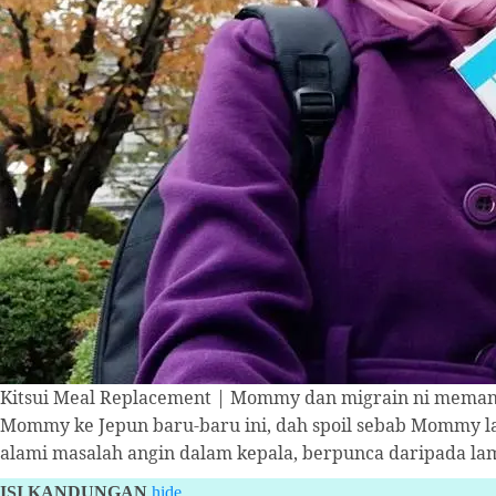
Kitsui Meal Replacement | Mommy dan migrain ni meman
Mommy ke Jepun baru-baru ini, dah spoil sebab Mommy la
alami masalah angin dalam kepala, berpunca daripada la
ISI KANDUNGAN
hide