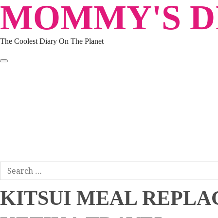
MOMMY'S DI
Skip
to
content
The Coolest Diary On The Planet
HOME
TRAVEL
LIFESTYLE
PARENTING
BEAUTY
KUCING
ABOUT ME
DISCLAIMER
Search
for:
KITSUI MEAL REPL