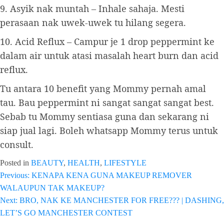
9. Asyik nak muntah – Inhale sahaja. Mesti
perasaan nak uwek-uwek tu hilang segera.
10. Acid Reflux – Campur je 1 drop peppermint ke
dalam air untuk atasi masalah heart burn dan acid
reflux.
Tu antara 10 benefit yang Mommy pernah amal
tau. Bau peppermint ni sangat sangat sangat best.
Sebab tu Mommy sentiasa guna dan sekarang ni
siap jual lagi. Boleh whatsapp Mommy terus untuk
consult.
Posted in
BEAUTY
,
HEALTH
,
LIFESTYLE
Previous:
KENAPA KENA GUNA MAKEUP REMOVER
Post
WALAUPUN TAK MAKEUP?
navigation
Next:
BRO, NAK KE MANCHESTER FOR FREE??? | DASHING,
LET’S GO MANCHESTER CONTEST