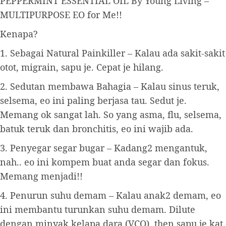
PEPPERMINT ESSENTIAL OIL By Young Living –
MULTIPURPOSE EO for Me!!
Kenapa?
1. Sebagai Natural Painkiller – Kalau ada sakit-sakit
otot, migrain, sapu je. Cepat je hilang.
2. Sedutan membawa Bahagia – Kalau sinus teruk,
selsema, eo ini paling berjasa tau. Sedut je.
Memang ok sangat lah. So yang asma, flu, selsema,
batuk teruk dan bronchitis, eo ini wajib ada.
3. Penyegar segar bugar – Kadang2 mengantuk,
nah.. eo ini kompem buat anda segar dan fokus.
Memang menjadi!!
4. Penurun suhu demam – Kalau anak2 demam, eo
ini membantu turunkan suhu demam. Dilute
dengan minyak kelapa dara (VCO), then sapu je kat