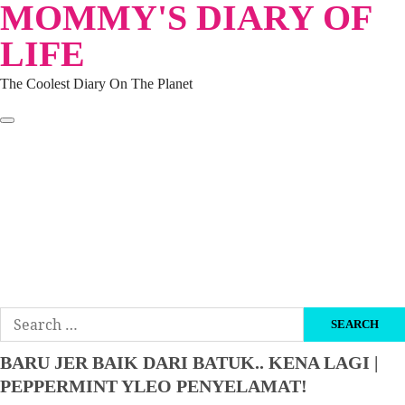
MOMMY'S DIARY OF
Skip
to
LIFE
content
The Coolest Diary On The Planet
HOME
TRAVEL
LIFESTYLE
PARENTING
BEAUTY
KUCING
ABOUT ME
DISCLAIMER
Search
for:
BARU JER BAIK DARI BATUK.. KENA LAGI |
PEPPERMINT YLEO PENYELAMAT!