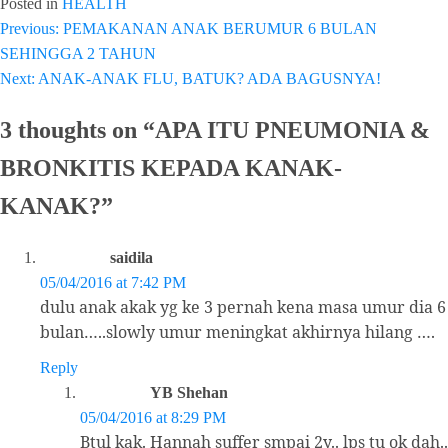
Posted in
HEALTH
Previous:
PEMAKANAN ANAK BERUMUR 6 BULAN
Post
SEHINGGA 2 TAHUN
navigation
Next:
ANAK-ANAK FLU, BATUK? ADA BAGUSNYA!
3 thoughts on “
APA ITU PNEUMONIA &
BRONKITIS KEPADA KANAK-
KANAK?
”
saidila
05/04/2016 at 7:42 PM
dulu anak akak yg ke 3 pernah kena masa umur dia 6
bulan…..slowly umur meningkat akhirnya hilang ….
Reply
YB Shehan
05/04/2016 at 8:29 PM
Btul kak. Hannah suffer smpai 2y.. lps tu ok dah..