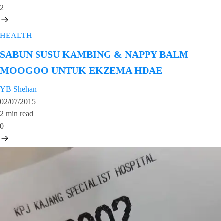
2
HEALTH
SABUN SUSU KAMBING & NAPPY BALM
MOOGOO UNTUK EKZEMA HDAE
YB Shehan
02/07/2015
2 min read
0