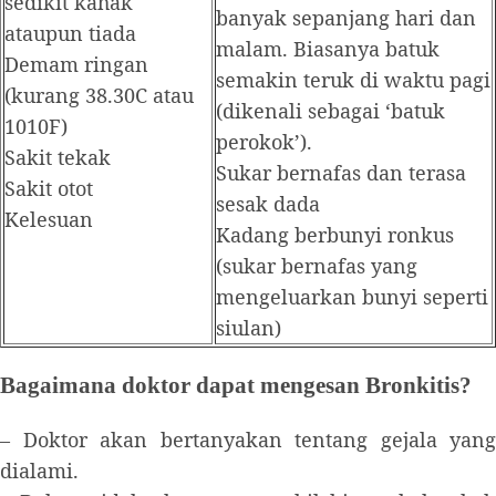
sedikit kahak
banyak sepanjang hari dan
ataupun tiada
malam. Biasanya batuk
Demam ringan
semakin teruk di waktu pagi
(kurang 38.30C atau
(dikenali sebagai ‘batuk
1010F)
perokok’).
Sakit tekak
Sukar bernafas dan terasa
Sakit otot
sesak dada
Kelesuan
Kadang berbunyi ronkus
(sukar bernafas yang
mengeluarkan bunyi seperti
siulan)
Bagaimana doktor dapat mengesan Bronkitis?
– Doktor akan bertanyakan tentang gejala yang
dialami.