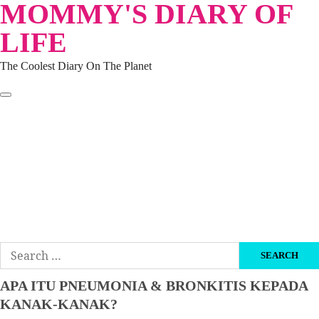
MOMMY'S DIARY OF
Skip
to
LIFE
content
The Coolest Diary On The Planet
HOME
TRAVEL
LIFESTYLE
PARENTING
BEAUTY
KUCING
ABOUT ME
DISCLAIMER
Search
for:
APA ITU PNEUMONIA & BRONKITIS KEPADA
KANAK-KANAK?