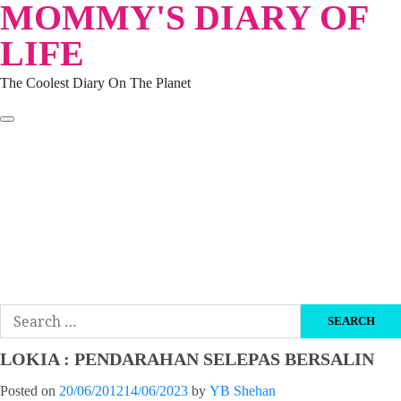
MOMMY'S DIARY OF
Skip
to
LIFE
content
The Coolest Diary On The Planet
HOME
TRAVEL
LIFESTYLE
PARENTING
BEAUTY
KUCING
ABOUT ME
DISCLAIMER
Search
for:
LOKIA : PENDARAHAN SELEPAS BERSALIN
Posted on
20/06/2012
14/06/2023
by
YB Shehan