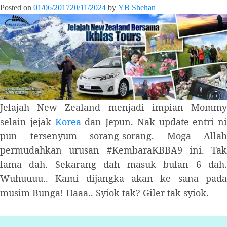
Posted on
01/06/2017
20/11/2024
by
YB Shehan
Jelajah New Zealand menjadi impian Mommy
selain jejak
Korea
dan Jepun. Nak update entri ni
pun tersenyum sorang-sorang. Moga Allah
permudahkan urusan #KembaraKBBA9 ini. Tak
lama dah. Sekarang dah masuk bulan 6 dah.
Wuhuuuu.. Kami dijangka akan ke sana pada
musim Bunga! Haaa.. Syiok tak? Giler tak syiok.