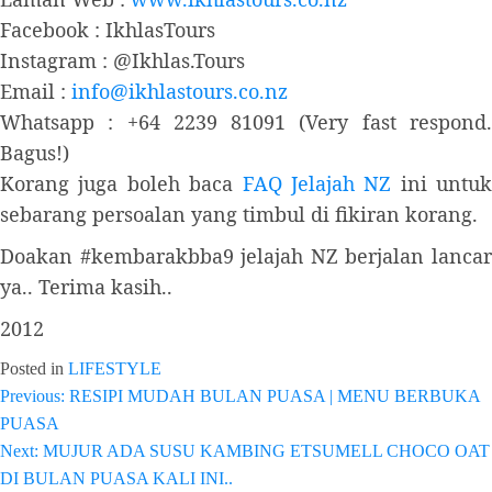
Facebook : IkhlasTours
Instagram : @Ikhlas.Tours
Email :
info@ikhlastours.co.nz
Whatsapp : +64 2239 81091 (Very fast respond.
Bagus!)
Korang juga boleh baca
FAQ Jelajah NZ
ini untuk
sebarang persoalan yang timbul di fikiran korang.
Doakan #kembarakbba9 jelajah NZ berjalan lancar
ya.. Terima kasih..
2012
Posted in
LIFESTYLE
Previous:
RESIPI MUDAH BULAN PUASA | MENU BERBUKA
Post
PUASA
navigation
Next:
MUJUR ADA SUSU KAMBING ETSUMELL CHOCO OAT
DI BULAN PUASA KALI INI..