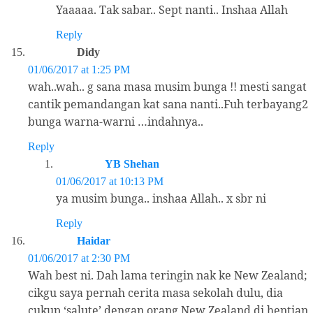
Yaaaaa. Tak sabar.. Sept nanti.. Inshaa Allah
Reply
Didy
01/06/2017 at 1:25 PM
wah..wah.. g sana masa musim bunga !! mesti sangat
cantik pemandangan kat sana nanti..Fuh terbayang2
bunga warna-warni …indahnya..
Reply
YB Shehan
01/06/2017 at 10:13 PM
ya musim bunga.. inshaa Allah.. x sbr ni
Reply
Haidar
01/06/2017 at 2:30 PM
Wah best ni. Dah lama teringin nak ke New Zealand;
cikgu saya pernah cerita masa sekolah dulu, dia
cukup ‘salute’ dengan orang New Zealand di hentian