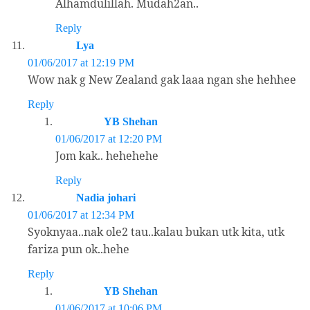
Alhamdulillah. Mudah2an..
Reply
Lya
01/06/2017 at 12:19 PM
Wow nak g New Zealand gak laaa ngan she hehhee
Reply
YB Shehan
01/06/2017 at 12:20 PM
Jom kak.. hehehehe
Reply
Nadia johari
01/06/2017 at 12:34 PM
Syoknyaa..nak ole2 tau..kalau bukan utk kita, utk
fariza pun ok..hehe
Reply
YB Shehan
01/06/2017 at 10:06 PM