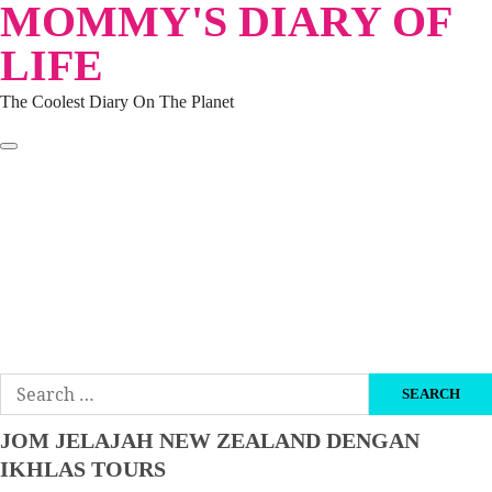
MOMMY'S DIARY OF
Skip
to
LIFE
content
The Coolest Diary On The Planet
HOME
TRAVEL
LIFESTYLE
PARENTING
BEAUTY
KUCING
ABOUT ME
DISCLAIMER
Search
for:
JOM JELAJAH NEW ZEALAND DENGAN
IKHLAS TOURS