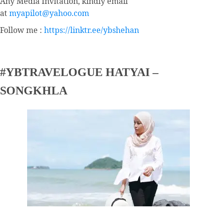
Any Media Invitation, kindly email
at
myapilot@yahoo.com
Follow me :
https://linktr.ee/ybshehan
#YBTRAVELOGUE HATYAI –
SONGKHLA