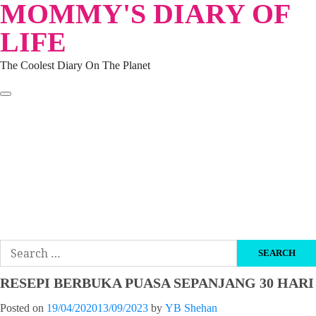
MOMMY'S DIARY OF
Skip
to
LIFE
content
The Coolest Diary On The Planet
HOME
TRAVEL
LIFESTYLE
PARENTING
BEAUTY
KUCING
ABOUT ME
DISCLAIMER
Search
for:
RESEPI BERBUKA PUASA SEPANJANG 30 HARI
Posted on
19/04/2020
13/09/2023
by
YB Shehan