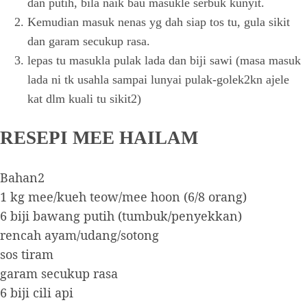
dan putih, bila naik bau masukle serbuk kunyit.
Kemudian masuk nenas yg dah siap tos tu, gula sikit
dan garam secukup rasa.
lepas tu masukla pulak lada dan biji sawi (masa masuk
lada ni tk usahla sampai lunyai pulak-golek2kn ajele
kat dlm kuali tu sikit2)
RESEPI MEE HAILAM
Bahan2
1 kg mee/kueh teow/mee hoon (6/8 orang)
6 biji bawang putih (tumbuk/penyekkan)
rencah ayam/udang/sotong
sos tiram
garam secukup rasa
6 biji cili api