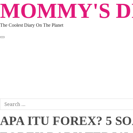
MOMMY'S DI
Skip
to
content
The Coolest Diary On The Planet
HOME
TRAVEL
LIFESTYLE
PARENTING
BEAUTY
KUCING
ABOUT ME
DISCLAIMER
Search
for:
APA ITU FOREX? 5 