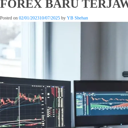
FOREX BARU TERJA
Posted on
02/01/2023
10/07/2025
by
YB Shehan