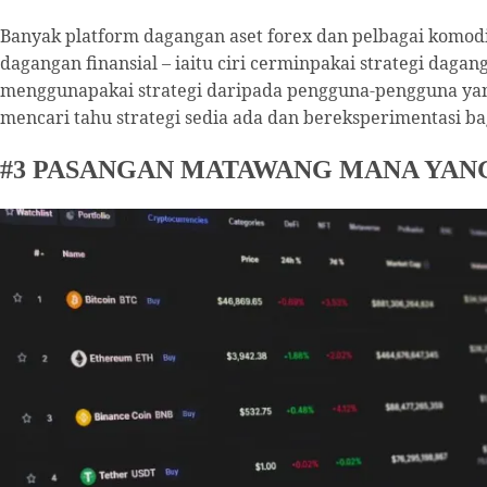
Banyak platform dagangan aset forex dan pelbagai komodit
dagangan finansial – iaitu ciri cerminpakai strategi dagang
menggunapakai strategi daripada pengguna-pengguna yang 
mencari tahu strategi sedia ada dan bereksperimentasi ba
#3 PASANGAN MATAWANG MANA YAN