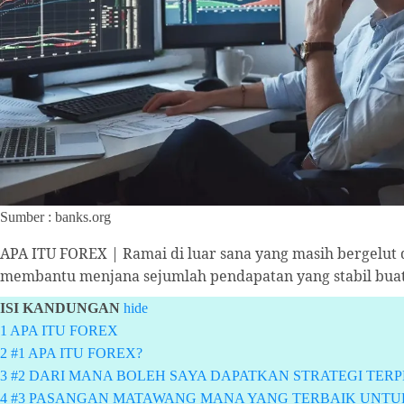
Sumber : banks.org
APA ITU FOREX | Ramai di luar sana yang masih bergelut 
membantu menjana sejumlah pendapatan yang stabil buat a
ISI KANDUNGAN
hide
1
APA ITU FOREX
2
#1 APA ITU FOREX?
3
#2 DARI MANA BOLEH SAYA DAPATKAN STRATEGI TER
4
#3 PASANGAN MATAWANG MANA YANG TERBAIK UNTU